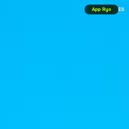
App Ryo
ES