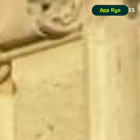
App Ryo
ES