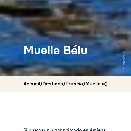
Muelle Bélu
Shutterstock
Accueil
/
Destinos
/
Francia
/
Muelle belu
Si buscas un lugar animado en Amiens,