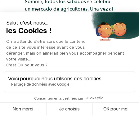
Somme, todos los sábados se celebra
un mercado de agricultores. Una vez al
año, en junio, se transforma en un
auténtico mercado sobre el agua, con
decenas de barcos tradicionales que
pasan por el Somme, con todos los
productos frescos y flores que llenan
los puestos. Una cita ineludible si tienes
la suerte de estar en Amiens en junio. Y
si buscas un lugar cultural
imprescindible en la ciudad, sólo tienes
que girar la cabeza a la izquierda,
donde encontrarás la Luna de los
Piratas, una sala de conciertos fundada
en 1987. Ofrece un programa
ecléctico que sin duda atraerá a los
aficionados a la música.