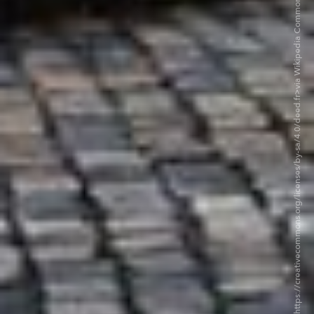
©Sea Ane CC BY-SA 4.0. <https://creativecommons.org/licenses/by-sa/4.0/deed.fr>via Wikipedia Commons