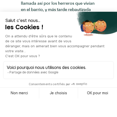
llamada así por los herreros que vivían
en el barrio, y más tarde rebautizada
como iglesia de Saint-André-de-la-Ville.
Datada en el siglo XI y reconstruida a
partir de 1486, los primeros años de
este lugar de culto fueron poco
notables. Ojalá hubiera durado. En
1562, la iglesia de Saint-André-de-la-
Ville fue objetivo de los hugonotes, los
protestantes del reino de Francia y
Navarra, durante las Guerras de
Religión contra los católicos. 121 años
después, un huracán derribó su torre. Y
en 1791, se cerró al culto antes de ser
vendida como propiedad nacional.
Pero todo eso no era nada comparado
con lo que le esperaba. En 1867, el
alcalde de Ruán hizo excavar la calle
de la Impératrice, hoy calle Juana de