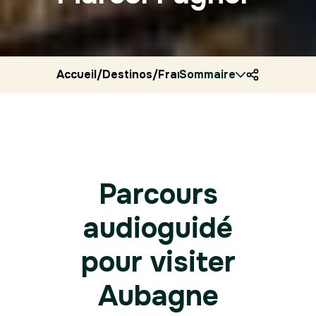
Accueil
/
Destinos
/
Francia
Sommaire
/
Ryocity
/
Aubagne
Parcours
audioguidé
pour visiter
Aubagne