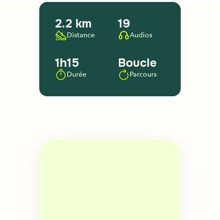
2.2 km
19
Distance
Audios
1h15
Boucle
Durée
Parcours