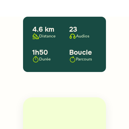
4.6 km
23
Distance
Audios
1h50
Boucle
Durée
Parcours