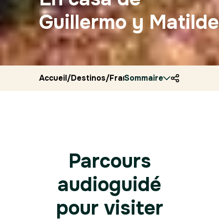
Guillermo y Matilde
Accueil
/
Destinos
/
Francia
Sommaire
/
Ryocity
/
Caen
Parcours
audioguidé
pour visiter