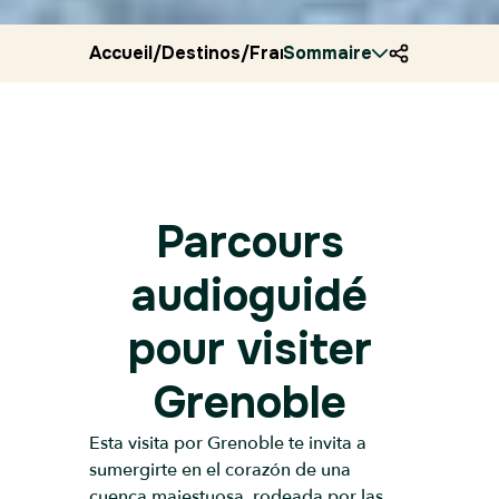
Accueil
/
Destinos
/
Francia
Sommaire
/
Ryocity
/
Grenoble
Parcours
audioguidé
pour visiter
Grenoble
Esta visita por Grenoble te invita a
sumergirte en el corazón de una
cuenca majestuosa, rodeada por las