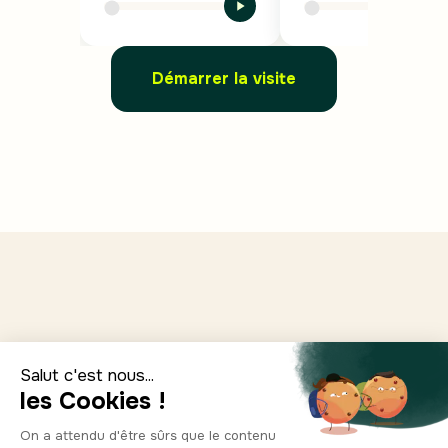
Démarrer la visite
Quand partir ?
Ene.
Feb.
Marzo
Abril