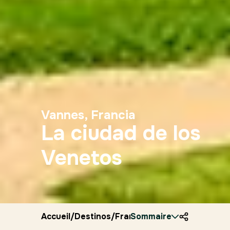
Vannes, Francia
La ciudad de los
Venetos
Accueil
/
Destinos
/
Francia
Sommaire
/
Ryocity
/
Vannes