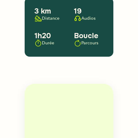
3 km
19
Distance
Audios
1h20
Boucle
Durée
Parcours