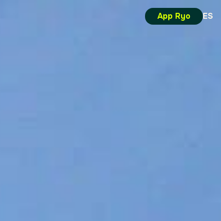
App Ryo
ES