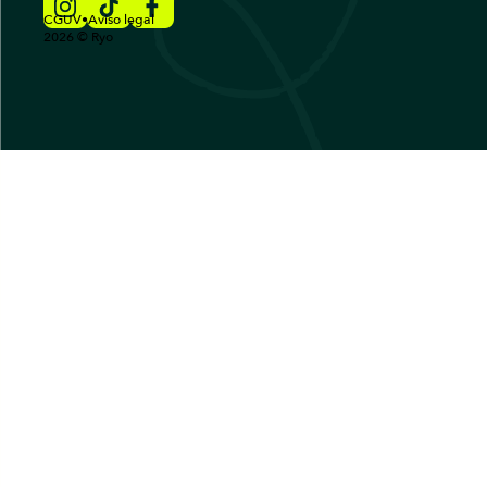
CGUV
•
Aviso legal
2026
©
Ryo