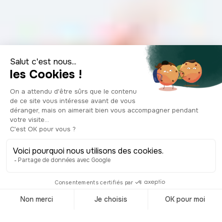
Top 10 des
spécialités
culinaires à
Bruxelles
© Shutterstock