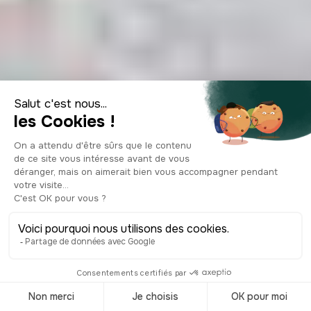
Top 11 des
spécialités
culinaires à Lille
© Shutterstock