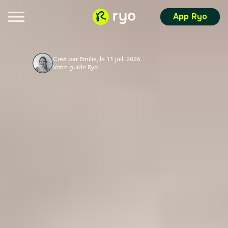
App Ryo
Créé par Emilie, le 11 juil. 2026
Votre guide Ryo