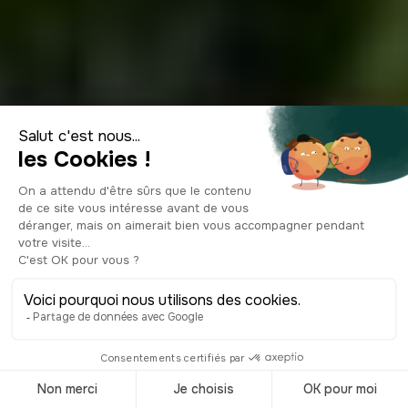
Les 9 plus beaux
villages à
découvrir autour
de Nîmes en 2026
© Shutterstock