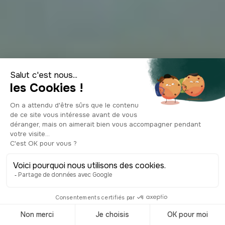
Week-end en
amoureux en
Alsace : 14 idées
insolites pour 2026
© Shutterstock