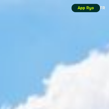
App Ryo
FR