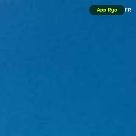
App Ryo
FR