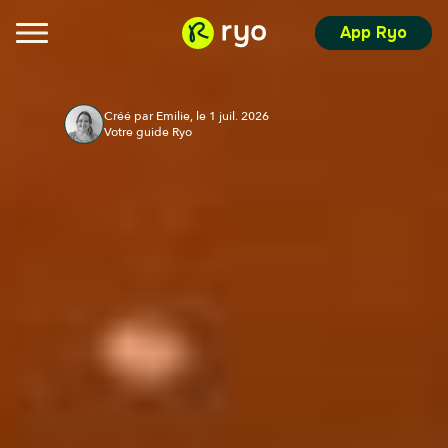
App Ryo
Créé par Emilie, le 1 juil. 2026
Votre guide Ryo