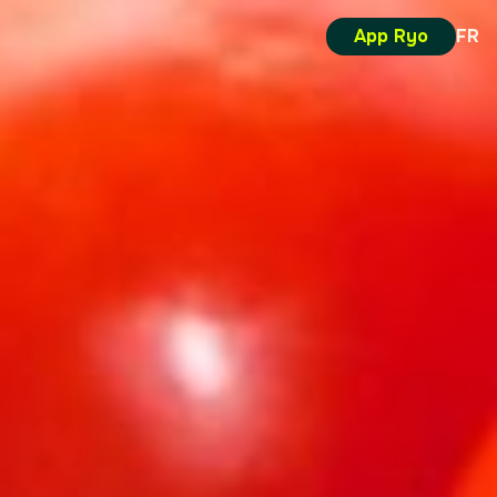
App Ryo
FR