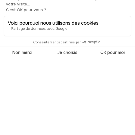
Visiter le Jardin de
Boboli à Florence
© Shutterstock
Situé dans le centre historique de
Florence, à l’arrière du Palazzo Pitti, ce
jardin est, sans nul doute, le plus
célèbre de toute la ville. Une visite à ne
pas rater lors de votre passage à
Florence, ne serait-ce que pour la vue