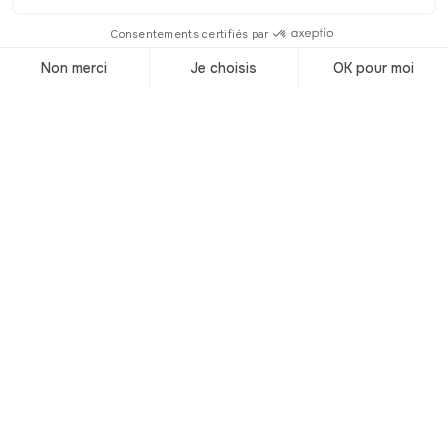
Florence
© Shutterstock
Ce n’est un secret pour personne, la
gastronomie italienne est
particulièrement riche et appréciée
dans le monde. Elle figure dans le
classement des cuisines les plus
appréciées pour ses plats toujours
joliment présentés, et variés.
Aujourd’hui, Ryo vous emmène à la
rencontre d’une région d’Italie, portant
l’adorable nom de “Florence”, située en