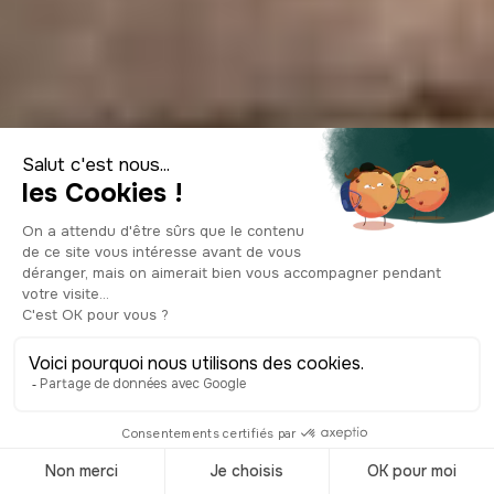
30 activités
amusantes à faire
à Naples, Italie en
2026
© Shutterstock