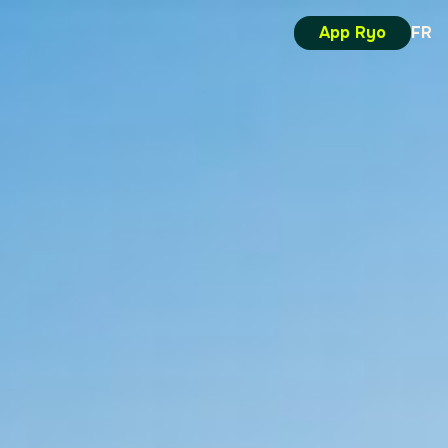
App Ryo
FR