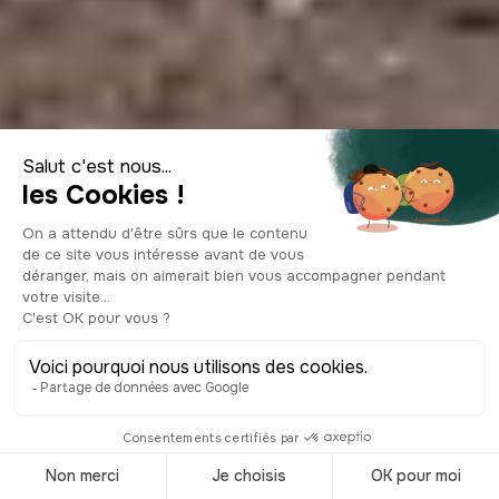
Le carnaval de
Venise 2027 :
histoire, masques,
dates et conseils
pratiques
© Shutterstock