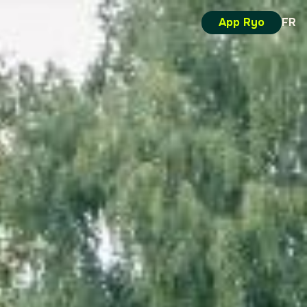
App Ryo
FR