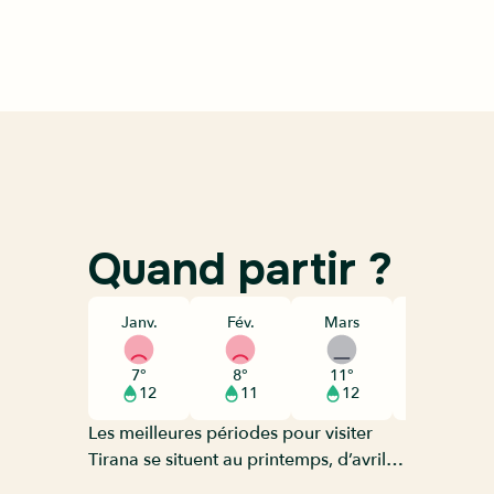
Quand partir ?
Janv.
Fév.
Mars
Avril
7°
8°
11°
15°
12
11
12
11
Les meilleures périodes pour visiter
Tirana se situent au printemps, d’avril à
juin, et en automne, de septembre à