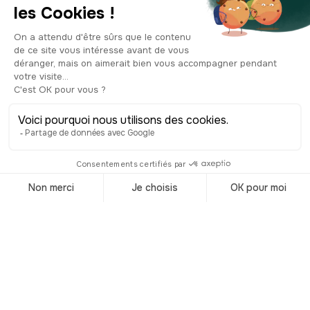
palais italiens pour exaucer la
demande du futur propriétaire. Le
terrain est exigu, en pente, peu éclairé
et les travaux sont laborieux, mais que
faire, le défi est relevé. Le résultat est si
réussi que les riches propriétaires
voisins sont envieux. Tout comme la
façade sur rue, les intérieurs ont, eux
aussi, été décorés avec soin : escalier
imposant, pièces richement meublées,
cour soignée et j’en passe. Mais,
étonnamment, il n’y a pas de couloirs
et l’escalier qui dessert les chambres
est ouvert sur la cour. En résumé, c’est
le grand froid en hiver. En 1785, la
Böttingerhaus est une première fois
vendue, après quoi elle se passe de
main en main. Vers 1900, elle connaît
sa deuxième mise en vente, mais cette