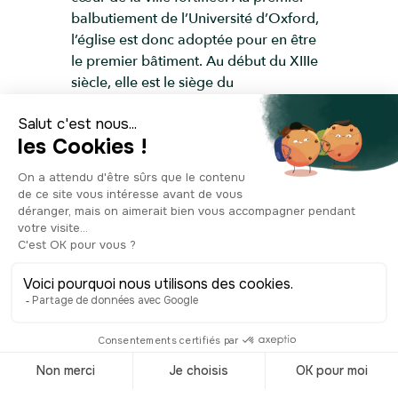
balbutiement de l’Université d’Oxford,
l’église est donc adoptée pour en être
le premier bâtiment. Au début du XIIIe
siècle, elle est le siège du
gouvernement universitaire et sert aux
conférences et aux remises des
diplômes. On lui ajoute ensuite des
bâtiments et on installe à l'étage
supérieur des livres légués par l’évêque
de Worcester ,créant ainsi la première
bibliothèque universitaire. Voilà pour
les débuts. L’Église Sainte-Marie vivra
de nombreux événements historiques
dont le procès des martyrs d’Oxford en
1555 qui furent condamnés au bûcher
pour hérésie.L'église fut rebâtie au
XVIe siècle dans un style gothique,
mais vous pouvez toujours observer