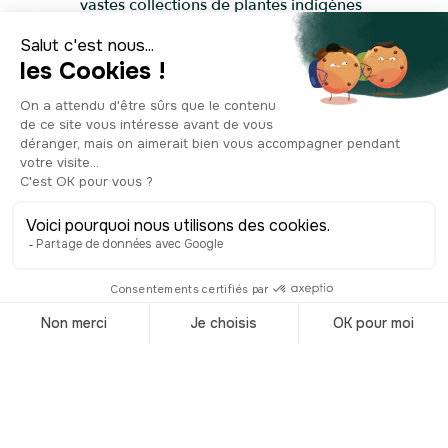
vastes collections de plantes indigènes
du Queensland, et de plantes
exotiques importées. Hormis leur
valeur naturelle, les City Botanic
Gardens ont une portée historique, car
des éléments architecturaux des débuts
y sont toujours visibles. On a
notamment la première fontaine à
boire de la ville, conçue en 1867. Mais
aussi le Curator’s Cottage,
anciennement la résidence des
conservateurs, devenue depuis un
kiosque. Après avoir parcouru les
allées du lieu, on est certain que vous
aurez fait le plein d’exotisme.