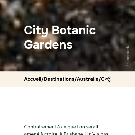
City Botanic
Gardens
Shutterstock
Accueil
/
Destinations
/
Australie
/
City botanic 
Contrairement à ce que l’on serait
amené à croire, à Brisbane, il n’y a pas