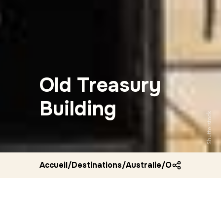
Old Treasury
Building
Shutterstock
Accueil
/
Destinations
/
Australie
/
Old treasury b