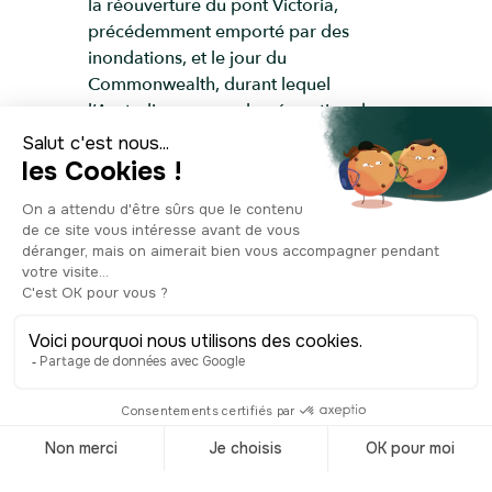
la réouverture du pont Victoria,
précédemment emporté par des
inondations, et le jour du
Commonwealth, durant lequel
l’Australie sera proclamée nation de
l’Empire britannique. Mais au-delà de
ces réjouissances, il y a aussi les
épisodes de guerre, durant lesquels les
fenêtres du site seront scellées et
équipées de volets métalliques. Après
100 ans d’occupation, les membres du
gouvernement déménagent et laissent
un vide derrière ces murs. Suite à une
période de réflexion et de débats, une
nouvelle ère débute en 1995, avec
l’inauguration de l’actuel Treasury
Casino & Hotel, qui attirera tout de
même plus de 2 millions de clients, lors
de sa première année d’activité. C’est