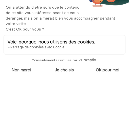
installe en 1891, le deuxième plus
grand orgue vu dans une église
d’Amérique du Nord. La basilique
reçoit des événements prestigieux,
comme des concerts de l’orchestre
symphonique de Montréal, des
funérailles de personnalités
importantes et a vu son heure de gloire
auprès du commun des mortels,
lorsque plus de 200 médias du monde
entier ont débarqué pour couvrir le
mariage de la plus célèbre des
Canadiennes, je vous parle bien
évidemment du mariage de Céline
Dion et de René Angélil. Elle est le
quatrième édifice religieux le plus
reconnu d'Amérique derrière la
Cathédrale Saint-Patrick de New York,
la Cathédrale nationale de Washington