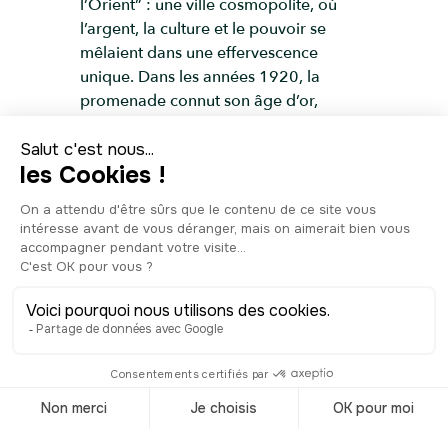
l’Orient” : une ville cosmopolite, où
l’argent, la culture et le pouvoir se
mêlaient dans une effervescence
unique. Dans les années 1920, la
promenade connut son âge d’or,
dominée par les façades
monumentales du style néoclassique et
Art déco, comme la Maison des
Douanes, avec sa tour à horloge, ou
l’ancien siège de la HSBC, alors
considéré comme “le plus beau
bâtiment d’Asie”. Après 1949, le Bund
fut nationalisé et resta figé pendant
plusieurs décennies, avant de renaître
dans les années 1990, parallèlement à
l’émergence de Pudong, de l’autre côté
du fleuve. Aujourd’hui, les immeubles
centenaires restaurés font face aux
gratte-ciels futuristes de la skyline,