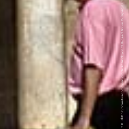
©Hedwig Storch CC BY-SA 3.0. <https://creativecommons.org/licenses/by-sa/3.0/deed.fr>via Wikipedia Commons