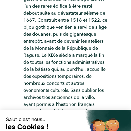
l’un des rares édifice à être resté
debout suite au dévastateur séisme de
1667. Construit entre 1516 et 1522, ce
bijou gothique vénitien a servi de siège
des douanes, puis de gigantesque
entrepôt, avant de devenir les ateliers
de la Monnaie de la République de
Raguse. Le XIXe siècle a marqué la fin
de toutes les fonctions administratives
de la bâtisse qui, aujourd’hui, accueille
des expositions temporaires, de
nombreux concerts et autres
événements culturels. Sans oublier les
archives très anciennes de la ville,
ayant permis à l’historien français
Fernand Braudel d’écrire son livre La
Méditerranée. Si la visite du palais
Sponza s’avère payante, admirer toute