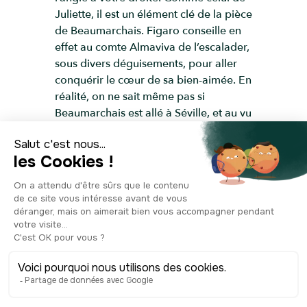
Juliette, il est un élément clé de la pièce
de Beaumarchais. Figaro conseille en
effet au comte Almaviva de l’escalader,
sous divers déguisements, pour aller
conquérir le cœur de sa bien-aimée. En
réalité, on ne sait même pas si
Beaumarchais est allé à Séville, et au vu
de la quantité de balcons dans cette
ville, impossible de dire si l’un l’aurait
plus inspiré qu’un autre. Mais les
légendes sont faites pour rester
inexpliquées alors voilà le balcon de
Rosina et c’est comme ça !