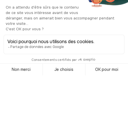
vous pourrez aller à la rencontre des
Géants de Barcelone. Ce couple de
figurines plus grand que nature, appelé
Jaume I et Violant d’Hongrie sont les
plus anciens géants documentés de
Catalogne. Les figures que vous aurez
la chance de voir datent de 1992 et ont
été conçues en suivant le modèle de
celles de 1921. Les géants sont
nommés en l’honneur des célèbres
monarques catalans, mais il faut savoir
que sous Franco, ils ont été rebaptisés
Ferdinand et Isabelle, en hommage aux
Rois Catholiques. Est exposé
également l’aigle de Barcelone, qui est
un élément important du bestiaire
catalan, et qui fait partie avec le couple
de géants, des plus hauts représentants
protocolaires de la ville lors des