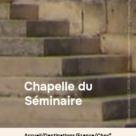
©Szeder László CC BY-SA 4.0. <https://creativecommons.org/licenses/by-sa/4.0/deed.fr>via Wikipedia Commons
Chapelle du
Séminaire
Accueil
/
Destinations
/
France
/
Chapelle du sem