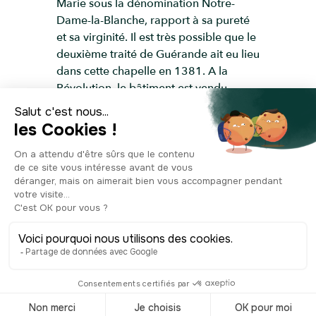
Marie sous la dénomination Notre-
Dame-la-Blanche, rapport à sa pureté
et sa virginité. Il est très possible que le
deuxième traité de Guérande ait eu lieu
dans cette chapelle en 1381. A la
Révolution, le bâtiment est vendu
comme bien national et perd ainsi
toute fonction religieuse. Il sert alors de
remise et de magasin à fourrages.
Plusieurs parties sont même détruites à
ce moment-là. Au XIXe siècle, se pose
la question de la démolir entièrement
pour construire une route et revendre
ses matériaux. Mais en 1853, elle est
rachetée par le curé Sorin, qui décide
de la restaurer plutôt que de la
détruire. La flèche du clocher, elle, est
refaite en 1913, trois ans après
l’inscription du bâtiment au titre des