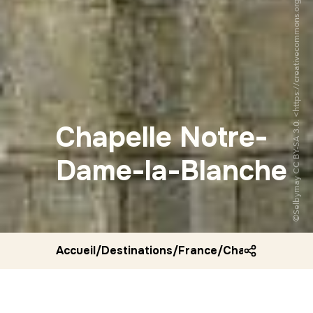
©Selbymay CC BY-SA 3.0. <https://creativecommons.org/licenses/by-sa/3.0/deed.fr>via Wikipedia Commons
Chapelle Notre-
Dame-la-Blanche
Accueil
/
Destinations
/
France
/
Chapelle notre 