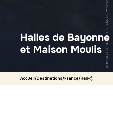
©Daniel VILLAFRUELA. - CC BY-SA 4.0. https://creativecommons.org/licenses/by-sa/4.0/
Halles de Bayonne
et Maison Moulis
Accueil
/
Destinations
/
France
/
Halles de bayon