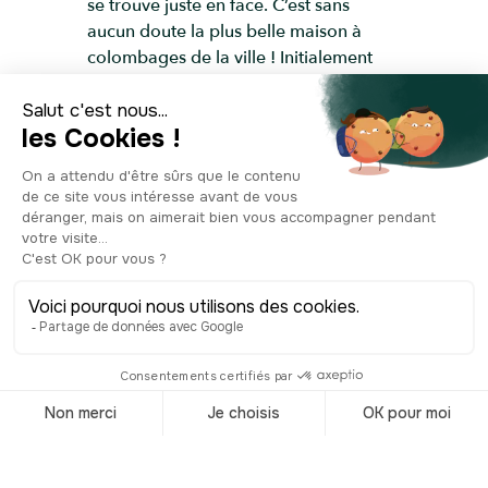
se trouve juste en face. C’est sans
aucun doute la plus belle maison à
colombages de la ville ! Initialement
construite à la fin du XVIe siècle ou
début XVIIe, cette splendide maison à
pans de bois affiche un décor typique
de la Renaissance et emblématique du
Pays basque, d’un rouge flamboyant et
d’un jaune ocre éclatant qui ne passent
pas inaperçu. Si on ne connaît pas
vraiment l’origine de cette maison, on
sait qu’elle a été habitée par quatre
familles seulement depuis sa
construction, dont la famille Moulis de
qui elle tient son nom. Emblème de
Bayonne situé à deux pas des rives de
la Nive, elle représente un superbe
exemple des maisons à colombages
typiques de la région.