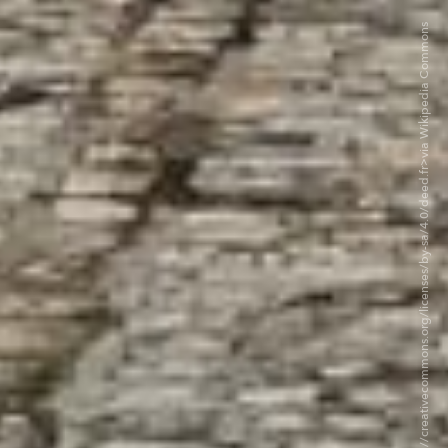
©Krzysztof Golik - CC BY-SA 4.0. <https://creativecommons.org/licenses/by-sa/4.0/deed.fr>via Wikipedia Commons