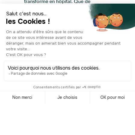
transformé en hôpital. Que de
passades jusqu’en 1940, lorsque les
dégâts des bombardements de la
guerre, nécessitent un nouvel endroit
où héberger les fonctions de l’Hôtel de
Ville de Blois. De dehors comme de
dedans, l’ancien palais épiscopal sera
complètement repensé ! Aux étages
par exemple, l’appartement de
l’évêque a laissé place à la salle du
conseil, ainsi que le cabinet du maire.
L’ancien palais épiscopal, devenu Hôtel
de Ville, reste ainsi le témoin vivant des
grandes transformations de la cité
blésoise.