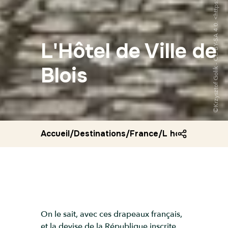
L'Hôtel de Ville de
Blois
Accueil
/
Destinations
/
France
/
L hotel de ville 
On le sait, avec ces drapeaux français,
et la devise de la République inscrite