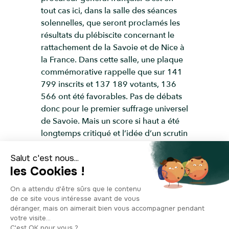
tout cas ici, dans la salle des séances
solennelles, que seront proclamés les
résultats du plébiscite concernant le
rattachement de la Savoie et de Nice à
la France. Dans cette salle, une plaque
commémorative rappelle que sur 141
799 inscrits et 137 189 votants, 136
566 ont été favorables. Pas de débats
donc pour le premier suffrage universel
de Savoie. Mais un score si haut a été
longtemps critiqué et l’idée d’un scrutin
manipulé n’est pas à écarter. On pense
toutefois aujourd’hui qu’avec de
meilleures conditions de vote le
résultat aurait probablement été pour
la ratification de toute façon, mais avec
un score beaucoup plus crédible. Mais
comment est née cette idée d’un