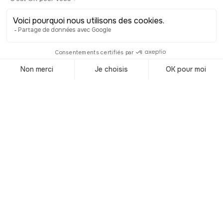
rattachement avec la France et depuis
quand on demande leur avis aux
concernés ? Tout commence par une
réunion secrète entre Napoléon III et le
comte de Cavour, grand acteur de
l’unité italienne. En gros, ils passent un
accord disant que si la France aide le
Piémont dans sa guerre contre
l’Autriche, elle pourra récupérer les
territoires savoyards et Nice. Ce qui
pour Napoléon n’est pas un mauvais
deal. Ils signent ensuite le traité de
Turin qui stipule que ce ne sera pas une
annexion, mais une réunion et qu’on
demandera leur avis aux habitants. Et
pour sceller tout ça, le prince Napoléon
Jérôme épouse la fille de Victor
Emmanuel II, Clotilde de Savoie, on
n'est jamais trop prudent. Alors après