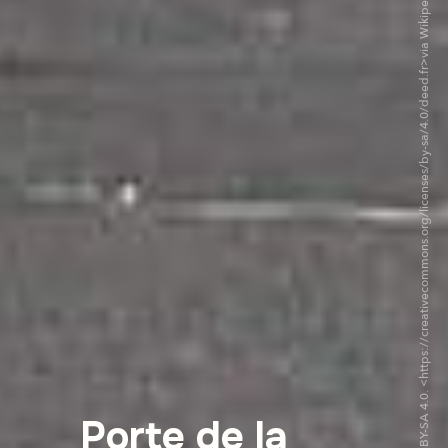
©Szeder László CC BY-SA 4.0. <https://creativecommons.org/licenses/by-sa/4.0/deed.fr>via Wikipedia Commons
Porte de la