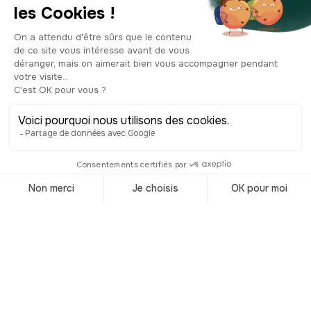
fossé et avait un pont-levis pour y
entrer. En 1835, après des années
d’oubli, la citadelle d’Henri IV reprend
son rôle militaire. Laon est en effet
située à une position stratégique, au
cœur des conflits entre la France et
l’Allemagne, qui serait plutôt la Prusse
à l’époque. Au XIXe siècle, le roi Louis
Philippe va alors faire remanier la
citadelle, pour se protéger d’une
éventuelle attaque. Son histoire sera
d’ailleurs fortement marquée en 1870,
pendant la guerre franco-prusse. Suite
à la défaite de Napoléon III à Sedan, la
citadelle de Laon doit se rendre. Mais
un jeune soldat, refusant la capitulation
de sa ville, fit sauter la poudrière,
emportant avec lui des centaines de
soldats. Français du coup. Aujourd’hui,