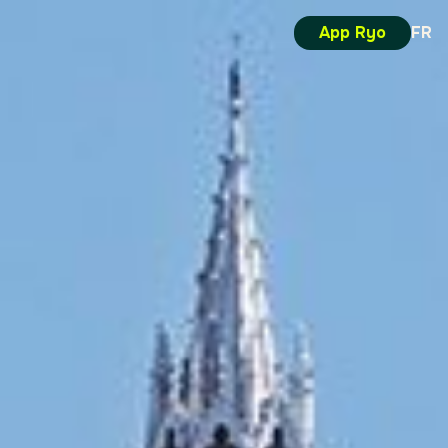
App Ryo
FR