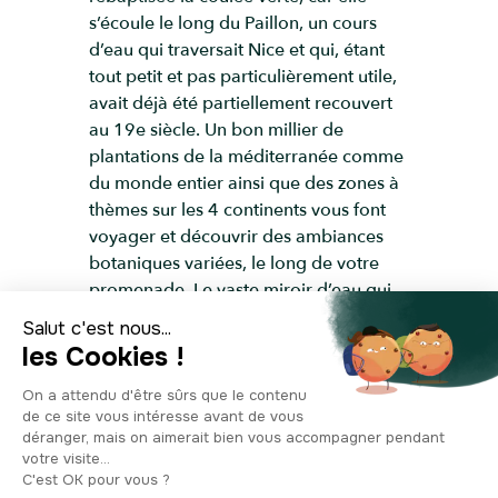
s’écoule le long du Paillon, un cours
d’eau qui traversait Nice et qui, étant
tout petit et pas particulièrement utile,
avait déjà été partiellement recouvert
au 19e siècle. Un bon millier de
plantations de la méditerranée comme
du monde entier ainsi que des zones à
thèmes sur les 4 continents vous font
voyager et découvrir des ambiances
botaniques variées, le long de votre
promenade. Le vaste miroir d’eau qui
s’étend devant vous vous offre près de
3000m carrés de reflets et de
scintillements, alternant jets d’eau et
brumisateurs. Grâce à cet immense
chantier de réagencement urbain, la
vieille ville de Nice n’est plus coupée du
reste du monde et on peut admirer ses