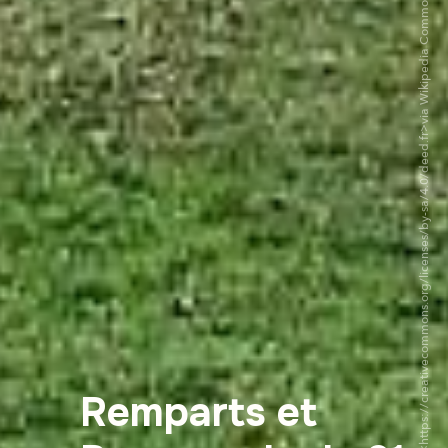
©Jibi44 CC BY-SA 4.0. <https://creativecommons.org/licenses/by-sa/4.0/deed.fr>via Wikipedia Commons
Remparts et