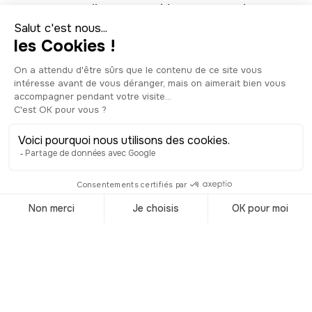
tranquillité, on en oublierait presque la
portée historique qui se cache derrière
la promenade du 21 août 1944.
Ouvrons ensemble quelques pages
d’histoire. Il y a plus de 75 ans, alors
que l’occupation allemande fait force
sur la ville, des résistants locaux font
barrage afin de défendre leurs terres.
Sous la pression, l’ennemi finit par se
retrancher et très vite les habitants
traduisent ce comportement comme le
feu vert de la réussite.
Malheureusement, la joie collective ne
sera que de courte durée, car d’autres
troupes allemandes reviennent à la
charge sur Mont-de-Marsan. Un
combat sur le pont de Bats est mené et
plusieurs morts dans les rangs montois
sont à déplorer. Alors que tout semble