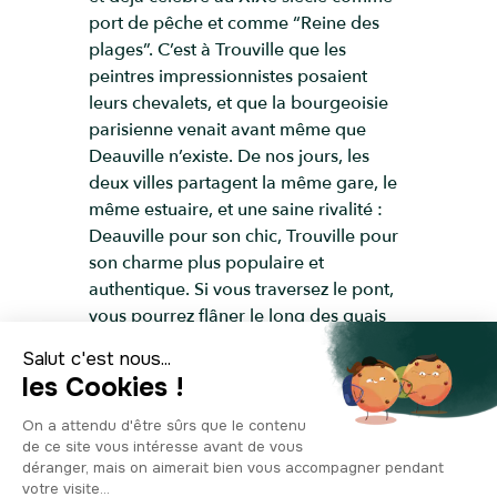
port de pêche et comme “Reine des
plages”. C’est à Trouville que les
peintres impressionnistes posaient
leurs chevalets, et que la bourgeoisie
parisienne venait avant même que
Deauville n’existe. De nos jours, les
deux villes partagent la même gare, le
même estuaire, et une saine rivalité :
Deauville pour son chic, Trouville pour
son charme plus populaire et
authentique. Si vous traversez le pont,
vous pourrez flâner le long des quais
animés, goûter les fruits de mer sur les
terrasses, découvrir les petites rues en
pente et la belle halle aux poissons, ou
grimper jusqu’au belvédère de la villa
Montebello, un musée qui raconte
l’histoire balnéaire. En un mot, visiter