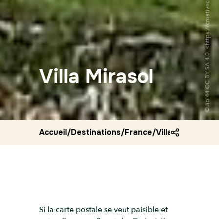
Villa Mirasol
Accueil
/
Destinations
/
France
/
Villa mirasol
Si la carte postale se veut paisible et