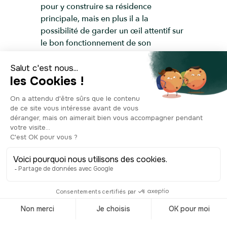
pour y construire sa résidence
principale, mais en plus il a la
possibilité de garder un œil attentif sur
le bon fonctionnement de son
entreprise, alors située sur la rive
opposée de la Douze. Soit à
l’emplacement actuel de l’office de
tourisme de Mont-de-Marsan. La villa
Mirasol, inaugurée en 1912, a été
imaginée par l’architecte montois
Léonce Léglise, selon le modèle des
habitations bourgeoises d’Hossegor ou
de Capbreton. Il en résulte donc un
style Belle Époque, dans lequel se
glissent certains caractères propres à la
maison landaise comme l’usage de la
brique et la toiture à croupe où les
quatre versants se rejoignent sans
surface plate. À l’intérieur, derrière ces