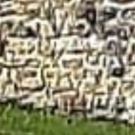
©Jibi44 CC BY-SA 4.0. <https://creativecommons.org/licenses/by-sa/4.0/deed.fr>via Wikipedia Commons