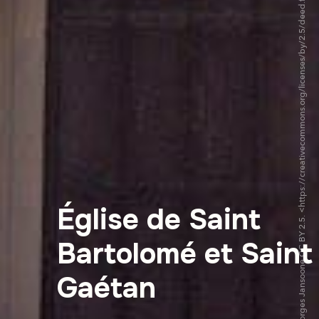
©Georges Jansoone CC BY 2.5. <https://creativecommons.org/licenses/by/2.5/deed.fr>via Wikipedia Commons
Église de Saint
Bartolomé et Saint
Gaétan