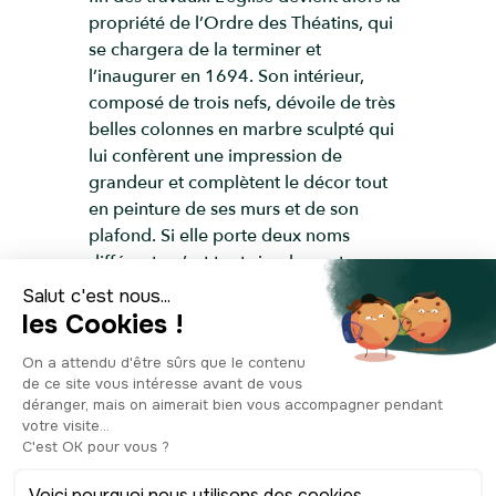
propriété de l’Ordre des Théatins, qui
se chargera de la terminer et
l’inaugurer en 1694. Son intérieur,
composé de trois nefs, dévoile de très
belles colonnes en marbre sculpté qui
lui confèrent une impression de
grandeur et complètent le décor tout
en peinture de ses murs et de son
plafond. Si elle porte deux noms
différents, c’est tout simplement parce
que Saint-Bartolomé était le nom de
l’ancienne église et qu’avec l’arrivée de
l’Ordre des Théatins, elle sera dédiée
également à leur fondateur, Saint
Gaétan. Je ne peux que vous conseiller
d’y entrer pour découvrir par vous-
même ses somptueux décors.