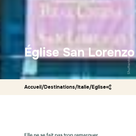
Église San Lorenzo
Shutterstock
Accueil
/
Destinations
/
Italie
/
Eglise san lorenzo
Elle ne se fait pas trop remarquer,