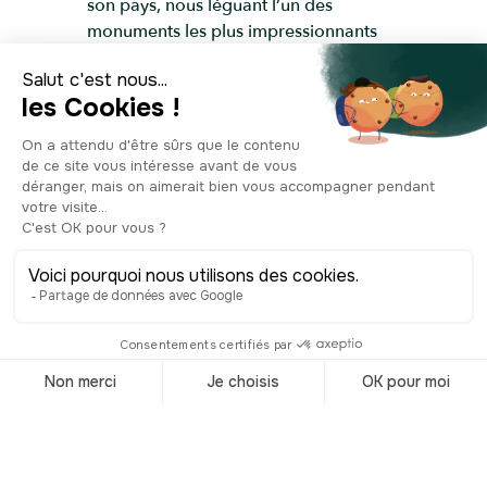
son pays, nous léguant l’un des
monuments les plus impressionnants
d’Espagne, inscrit au patrimoine
mondial de l’UNESCO: l’Escurial. Il
faudra attendre pratiquement 80 ans
pour que les travaux de celle que l’on
considère comme l’église de la maison
royale commencent. C’est l’architecte
Guarino Guarini, qui réalise les plans.
Ne vous laissez pas avoir par sa sobre
façade, l’intérieur est tout en dorures
baroques exubérantes et vaut
particulièrement le détour pour son
impressionnante coupole. Vous y
verrez également une photo sur toile
du Saint-Suaire, le linceul présumé du
Christ.