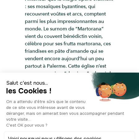
: ses mosaïques byzantines, qui
recouvrent voûtes et arcs, comptent
parmi les plus impressionnantes au
monde. Le surnom de “Martorana”
vient du couvent bénédictin voisin,
célèbre pour ses frutta martorana, ces
friandises en pâte d’amande qui se
vendent encore aujourd’hui un peu
partout à Palerme. Cette église n’est
pas une paroisse “classique” : depuis le
XVe siècle, elle est le lieu de référence
pour la communauté albanaise de
Sicile, de rite grec-byzantin. Entre son
histoire, sa fonction unique et ses
mosaïques d’une beauté saisissante, la
Martorana est un lieu qui fascine et
captive tous ses visiteurs.