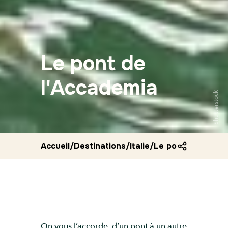
Le pont de
l'Accademia
Shutterstock
Accueil
/
Destinations
/
Italie
/
Le pont de l acca
On vous l’accorde, d’un pont à un autre