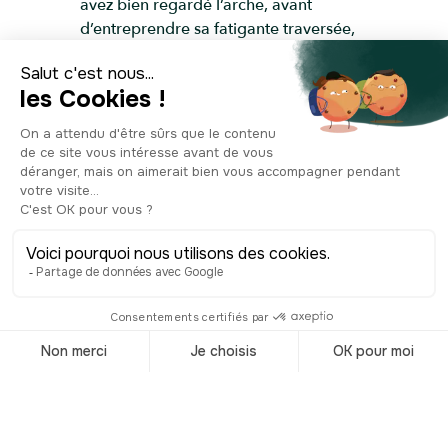
avez bien regardé l’arche, avant
d’entreprendre sa fatigante traversée,
vous avez pu remarquer qu'un autre
matériau accompagne le bois.
Montrant des signes de faiblesse et de
corrosion, nécessitant un entretien
régulier et coûteux, certains éléments
d’origine ont été remplacés au profit
de pièces métalliques, plus résistantes
dans le temps. Aujourd’hui, le pont de
l’Accademia est l’un des plus
empruntés de Venise. Les amoureux y
attachaient autrefois un cadenas en
souvenir de leur romance. Alors que les
photographes, pendant ce temps, en
profitent pour prendre l’un de leurs
meilleurs clichés sur le canal.